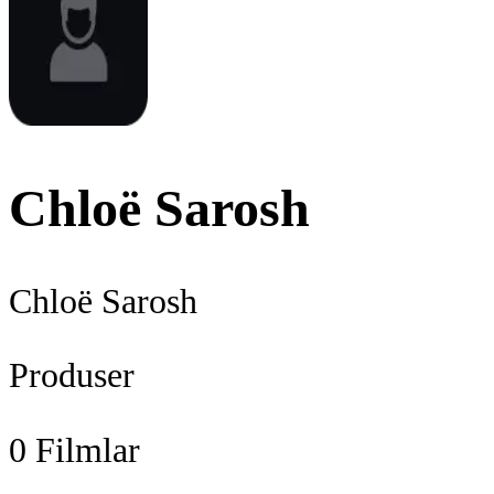
Chloë Sarosh
Chloë Sarosh
Produser
0
Filmlar