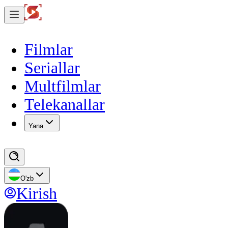
Filmlar
Seriallar
Multfilmlar
Telekanallar
Yana
O'zb
Kirish