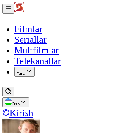
Filmlar
Seriallar
Multfilmlar
Telekanallar
Yana
O'zb
Kirish