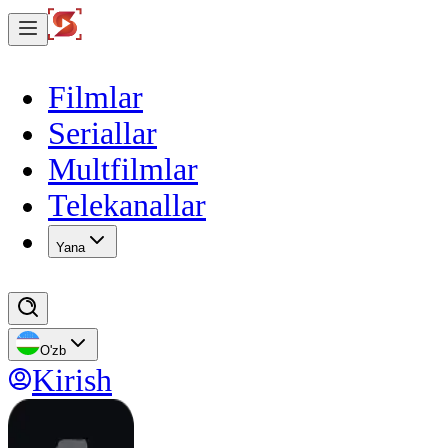
Filmlar
Seriallar
Multfilmlar
Telekanallar
Yana
O'zb
Kirish