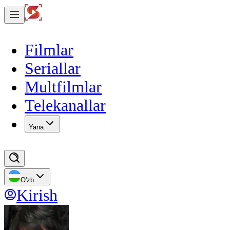
Filmlar
Seriallar
Multfilmlar
Telekanallar
Yana
O'zb
Kirish