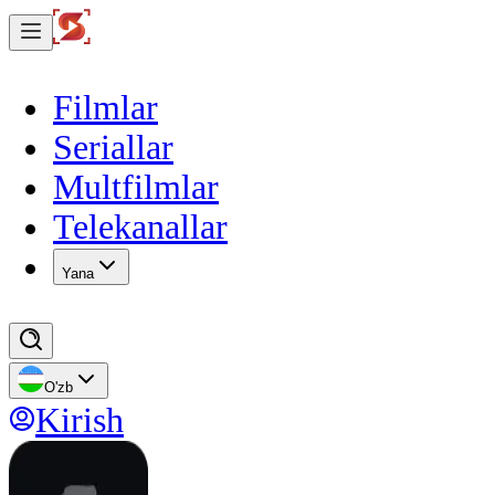
Filmlar
Seriallar
Multfilmlar
Telekanallar
Yana
O'zb
Kirish