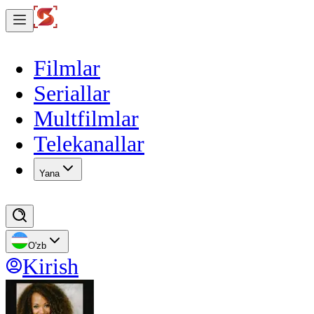
Filmlar
Seriallar
Multfilmlar
Telekanallar
Yana
O'zb
Kirish