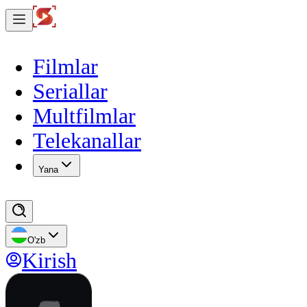
Filmlar
Seriallar
Multfilmlar
Telekanallar
Yana
O'zb
Kirish