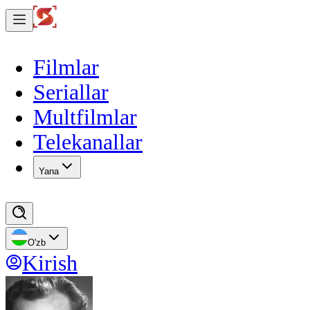
Filmlar
Seriallar
Multfilmlar
Telekanallar
Yana
O'zb
Kirish