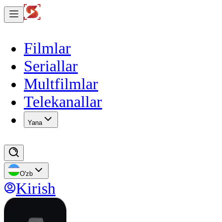
Filmlar
Seriallar
Multfilmlar
Telekanallar
Yana
O'zb
Kirish