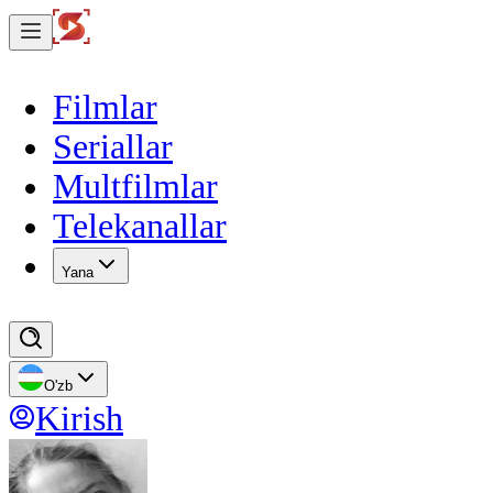
Filmlar
Seriallar
Multfilmlar
Telekanallar
Yana
O'zb
Kirish