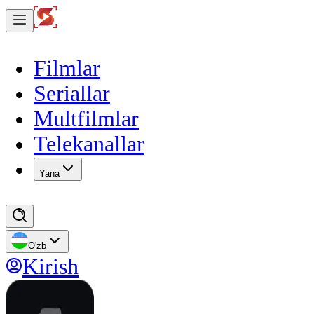
Filmlar
Seriallar
Multfilmlar
Telekanallar
Yana
O'zb
Kirish