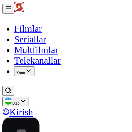
Filmlar
Seriallar
Multfilmlar
Telekanallar
Yana
O'zb
Kirish