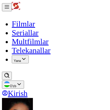
Filmlar
Seriallar
Multfilmlar
Telekanallar
Yana
O'zb
Kirish