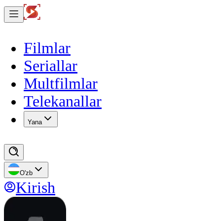
Filmlar
Seriallar
Multfilmlar
Telekanallar
Yana
O'zb
Kirish