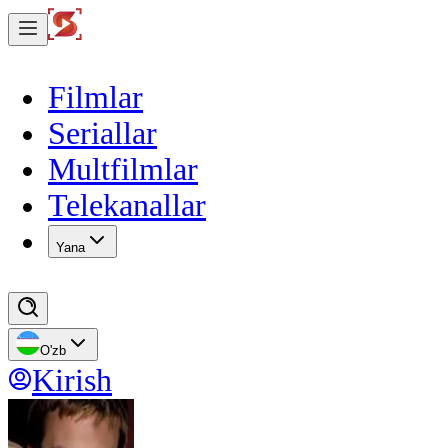
Filmlar
Seriallar
Multfilmlar
Telekanallar
Yana
O'zb
Kirish