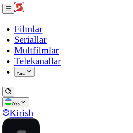
Filmlar
Seriallar
Multfilmlar
Telekanallar
Yana
O'zb
Kirish