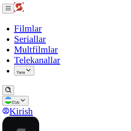
Filmlar
Seriallar
Multfilmlar
Telekanallar
Yana
O'zb
Kirish