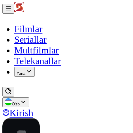
Filmlar
Seriallar
Multfilmlar
Telekanallar
Yana
O'zb
Kirish