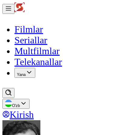
Filmlar
Seriallar
Multfilmlar
Telekanallar
Yana
O'zb
Kirish