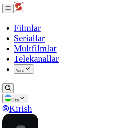
Filmlar
Seriallar
Multfilmlar
Telekanallar
Yana
O'zb
Kirish