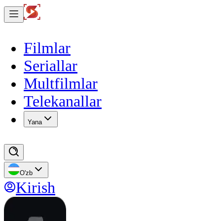
Filmlar
Seriallar
Multfilmlar
Telekanallar
Yana
O'zb
Kirish