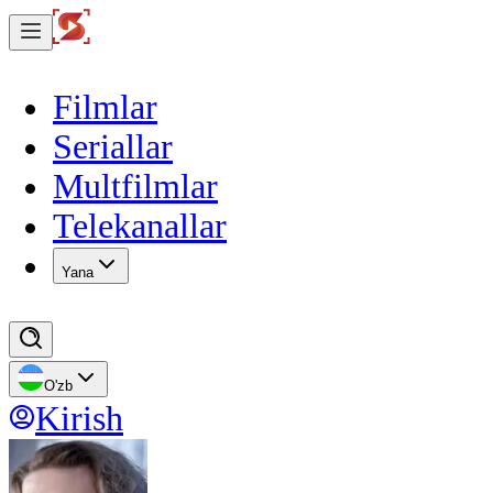
Filmlar
Seriallar
Multfilmlar
Telekanallar
Yana
O'zb
Kirish