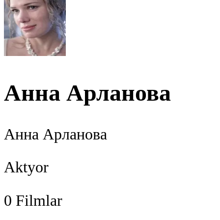
Анна Арланова
Анна Арланова
Aktyor
0
Filmlar