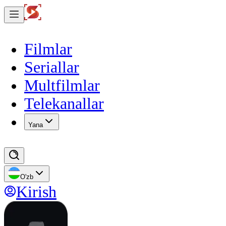
Filmlar
Seriallar
Multfilmlar
Telekanallar
Yana
O'zb
Kirish