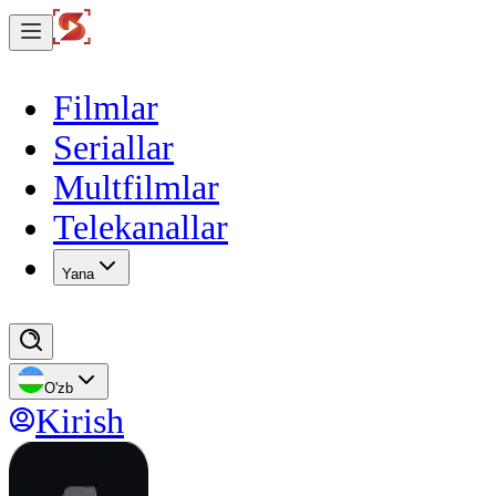
Filmlar
Seriallar
Multfilmlar
Telekanallar
Yana
O'zb
Kirish