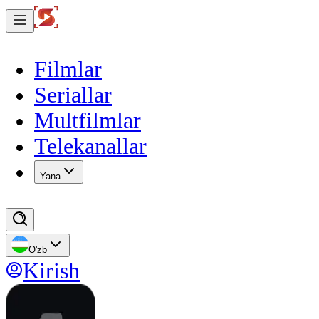
Filmlar
Seriallar
Multfilmlar
Telekanallar
Yana
O'zb
Kirish