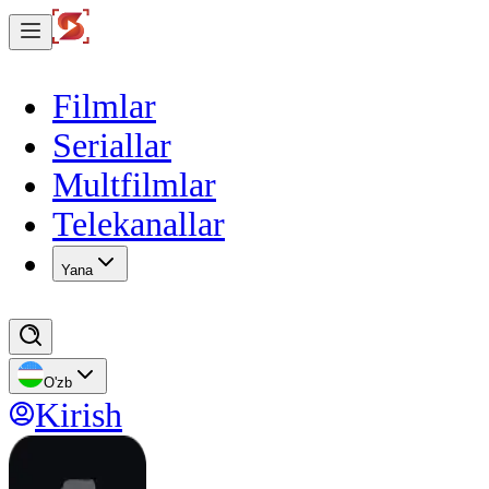
Filmlar
Seriallar
Multfilmlar
Telekanallar
Yana
O'zb
Kirish