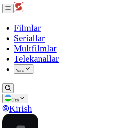
Filmlar
Seriallar
Multfilmlar
Telekanallar
Yana
O'zb
Kirish