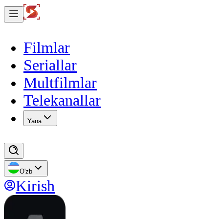
Filmlar
Seriallar
Multfilmlar
Telekanallar
Yana
O'zb
Kirish