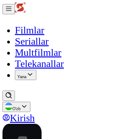
Filmlar
Seriallar
Multfilmlar
Telekanallar
Yana
O'zb
Kirish