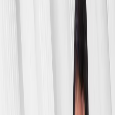
O'zb
Kirish
9.5