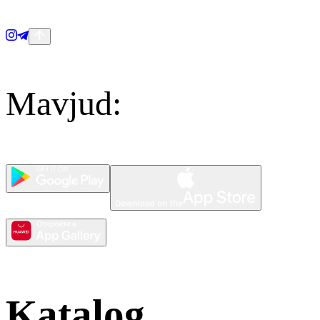
Mavjud
:
Katalog