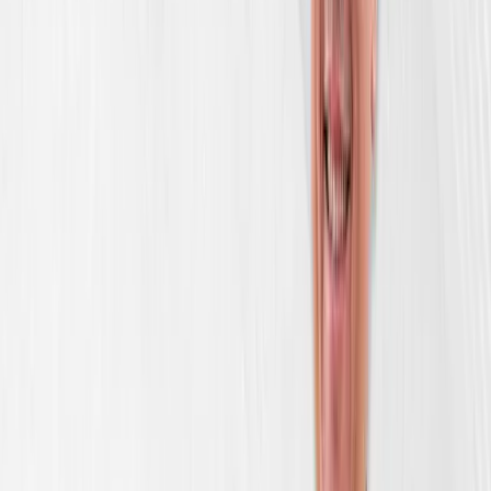
yubiley
konsert
dasturi
Ma'lumot