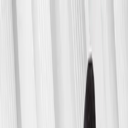
Filmlar
Seriallar
Multfilmlar
Telekanallar
Yana