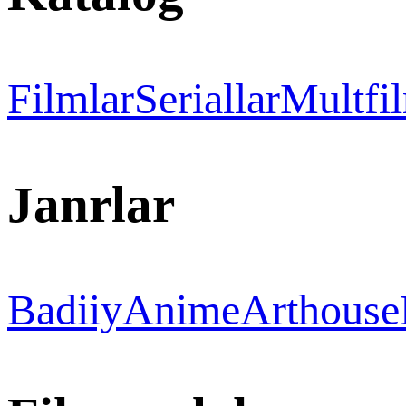
Filmlar
Seriallar
Multfi
Janrlar
Badiiy
Anime
Arthouse