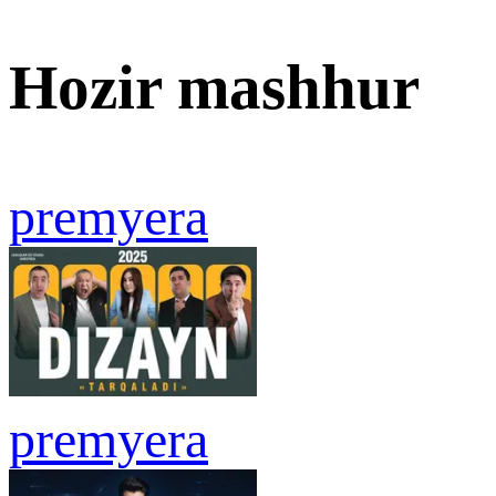
Hozir mashhur
premyera
premyera