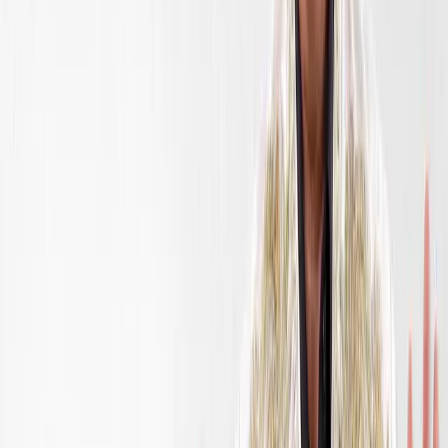
FullHd
4K
Tavsiya qilamiz