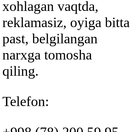
xohlagan vaqtda,
reklamasiz, oyiga bitta
past, belgilangan
narxga tomosha
qiling.
Telefon
:
+998 (78) 200 59 95