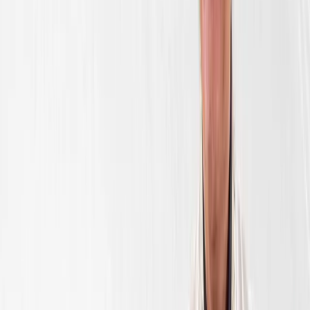
Davlat
Oʻzbekiston
Janr
Hajviya /
Konsert
Davomiyligi
2 2 soat
52 52 daqiqa
Reyting
9.5
Sifat