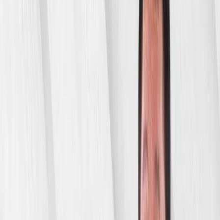
2023
Hajviya / Konsert
16+
Ko'rishni boshlash
Qiziq emas
Baholash
Saqlash