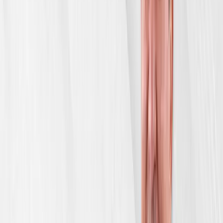
konsert
dasturi
Avaz Oxun -
10 yillik