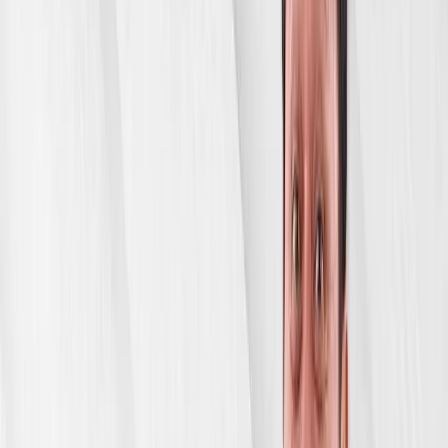
Avaz
Oxun - 10
yillik
yubiley