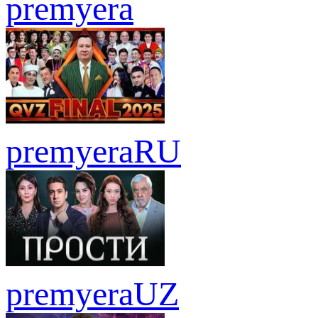
premyera
premyera
RU
premyera
UZ