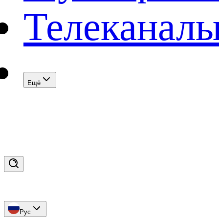
Телеканал
Eщё
Рус