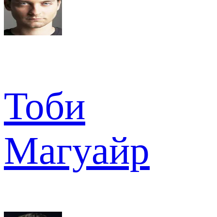
Тоби
Магуайр