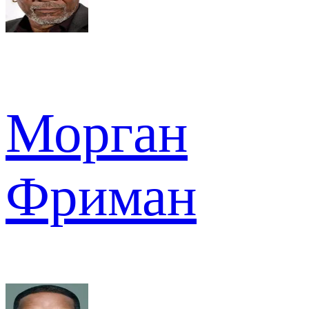
Морган
Фриман