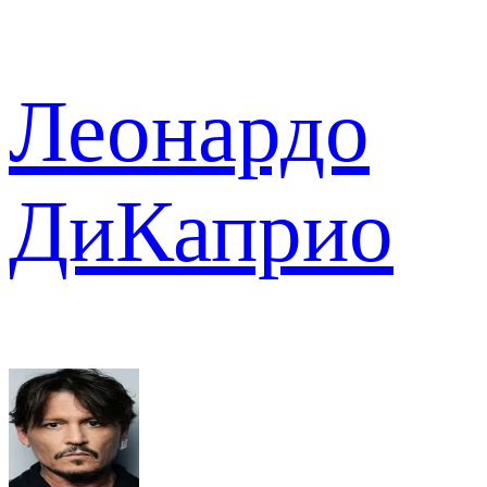
Леонардо
ДиКаприо