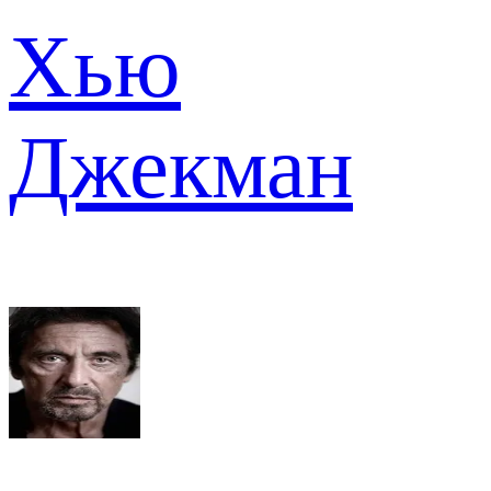
Хью
Джекман