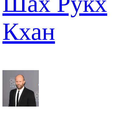
Шах Рукх
Кхан