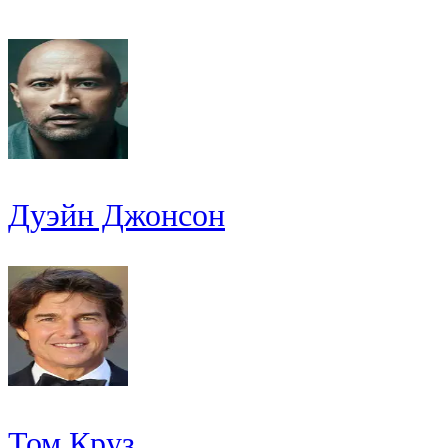
Дуэйн Джонсон
Том Круз