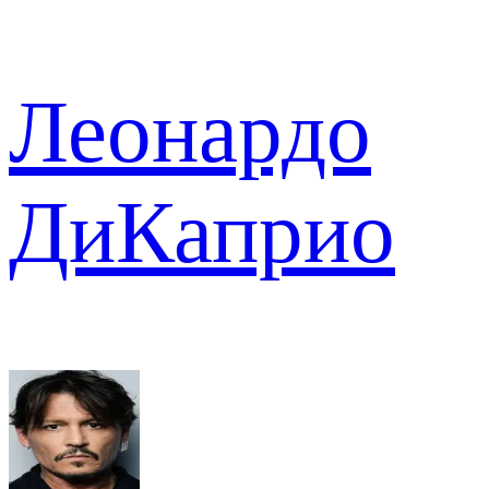
Леонардо
ДиКаприо