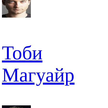
Тоби
Магуайр