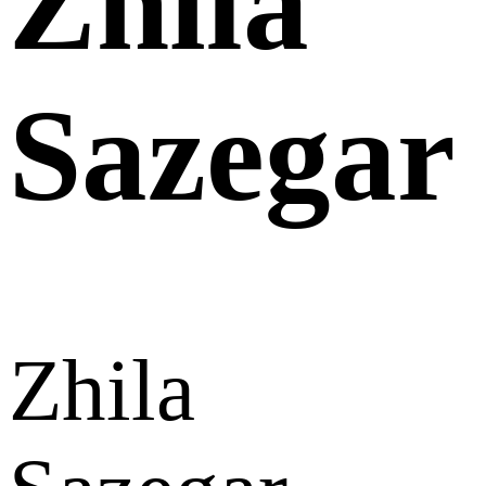
Zhila
Sazegar
Zhila