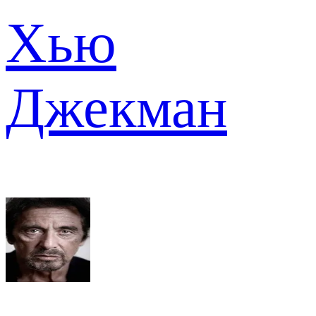
Хью
Джекман