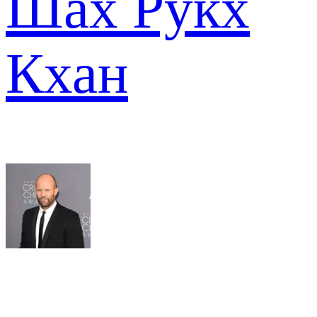
Шах Рукх
Кхан