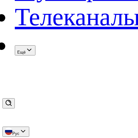
Телеканал
Eщё
Рус