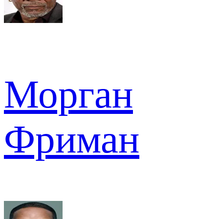
Морган
Фриман