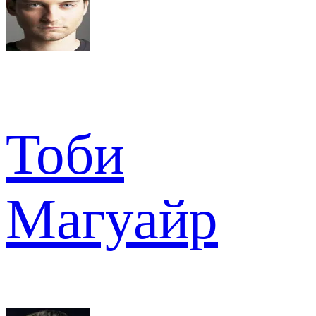
Тоби
Магуайр