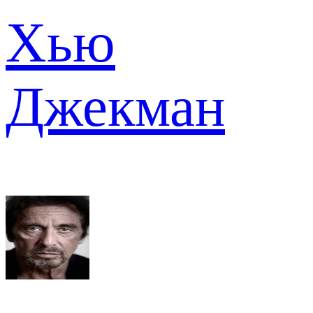
Хью
Джекман