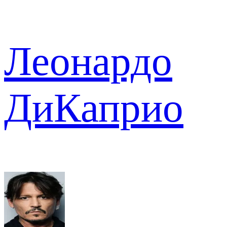
Леонардо
ДиКаприо