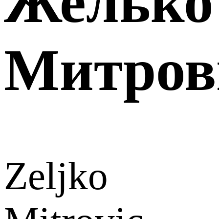
Желько
Митров
Zeljko