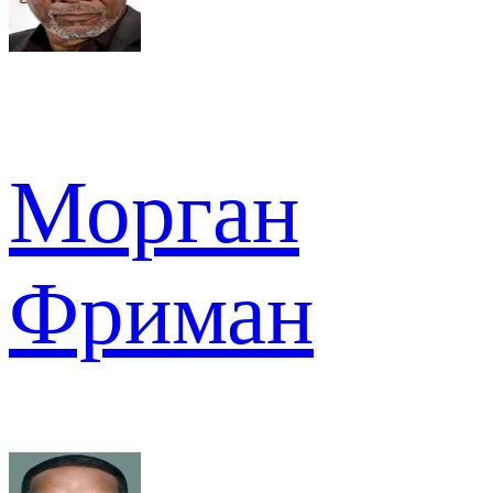
Морган
Фриман