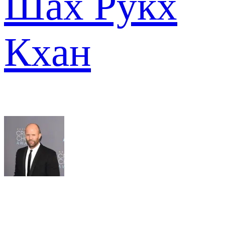
Шах Рукх
Кхан