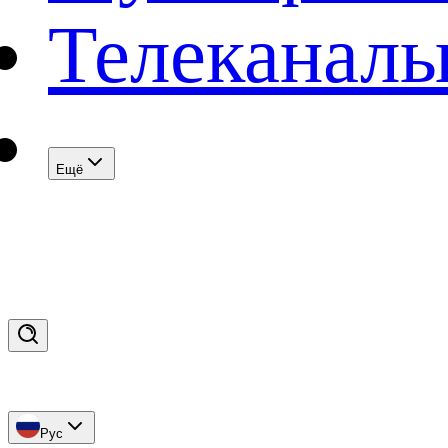
Телеканал
Eщё
Рус