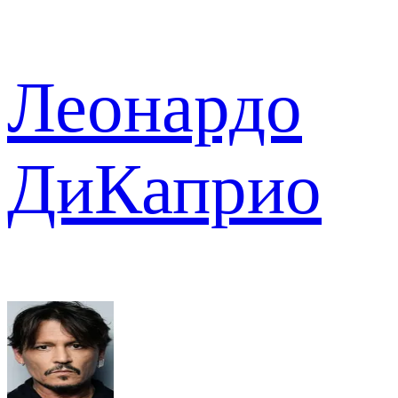
Леонардо
ДиКаприо