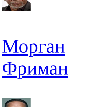
Морган
Фриман