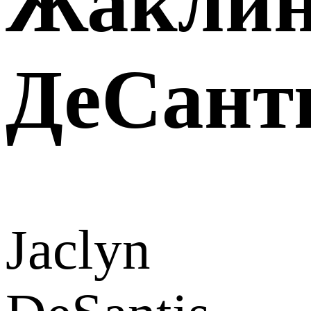
Жакли
ДеСант
Jaclyn