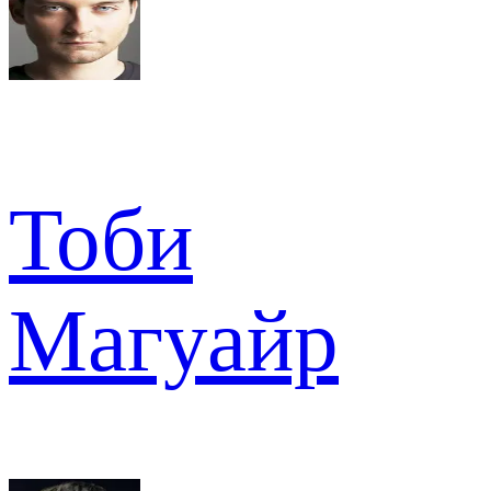
Тоби
Магуайр