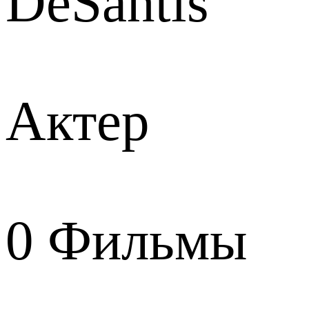
DeSantis
Актер
0
Фильмы