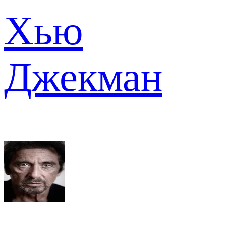
Хью
Джекман