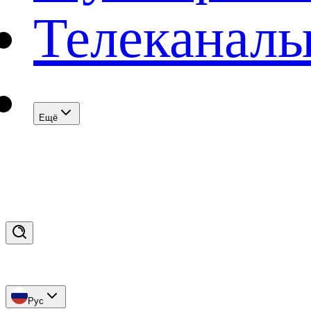
Телеканал
Eщё
Рус