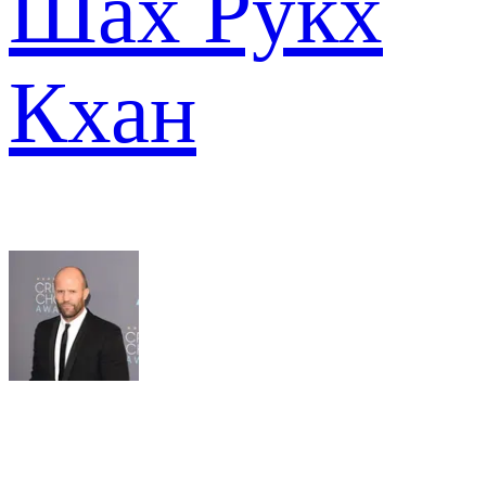
Шах Рукх
Кхан