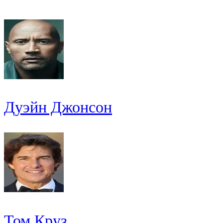
Дуэйн Джонсон
Том Круз