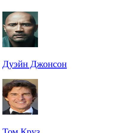
Дуэйн Джонсон
Том Круз