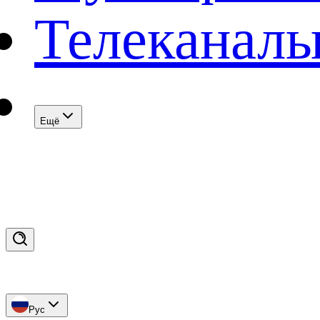
Телеканал
Eщё
Рус