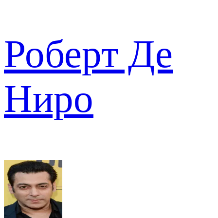
Роберт Де
Ниро