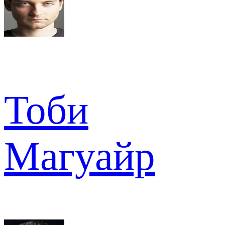
Тоби
Магуайр