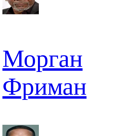
Морган
Фриман