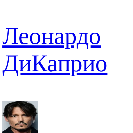
Леонардо
ДиКаприо