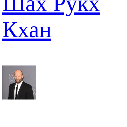
Шах Рукх
Кхан