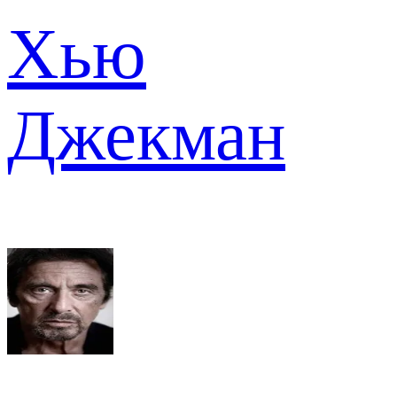
Хью
Джекман