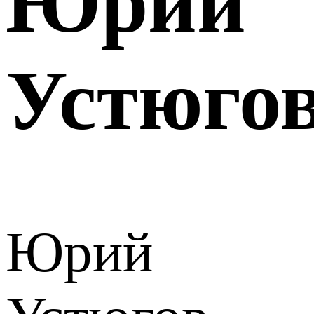
Юрий
Устюго
Юрий