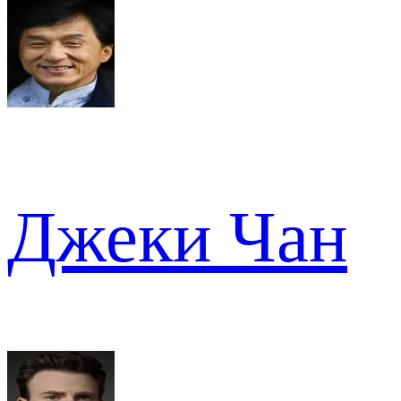
Джеки Чан