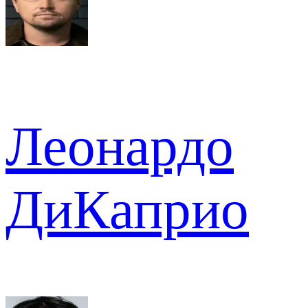
Леонардо
ДиКаприо