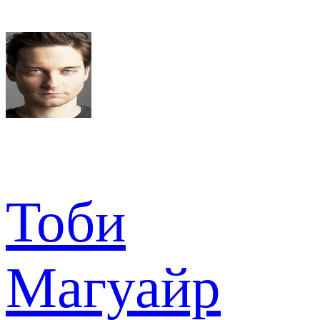
Тоби
Магуайр