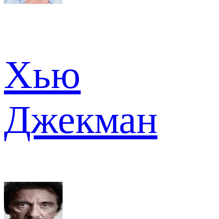
Хью
Джекман