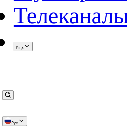
Телеканал
Eщё
Рус