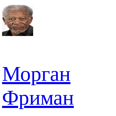
Морган
Фриман