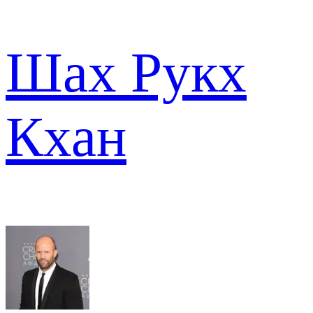
Шах Рукх
Кхан