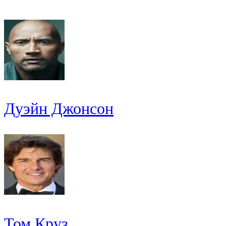
Дуэйн Джонсон
Том Круз