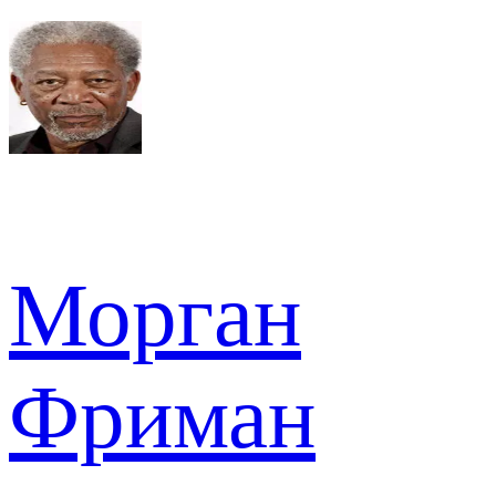
Морган
Фриман