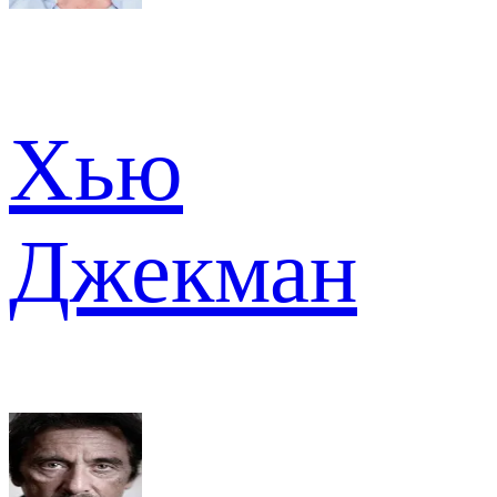
Хью
Джекман