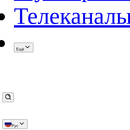
Телеканал
Eщё
Рус