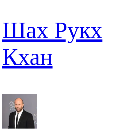
Шах Рукх
Кхан