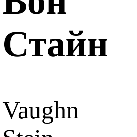
Вон
Стайн
Vaughn