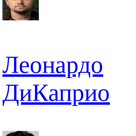
Леонардо
ДиКаприо