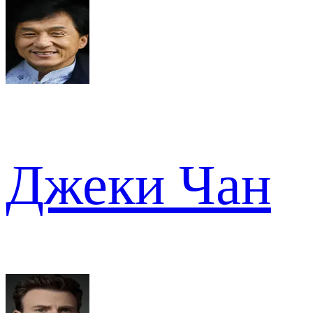
Джеки Чан