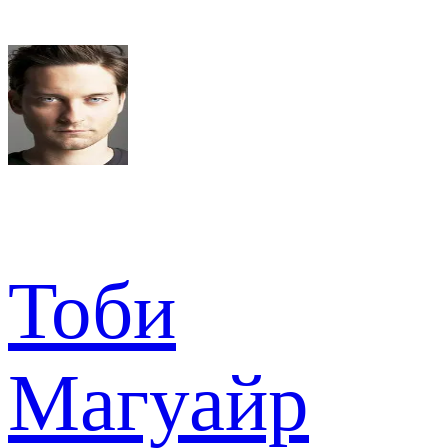
Тоби
Магуайр