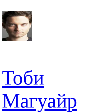
Тоби
Магуайр