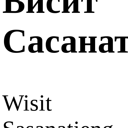
Висит
Сасана
Wisit