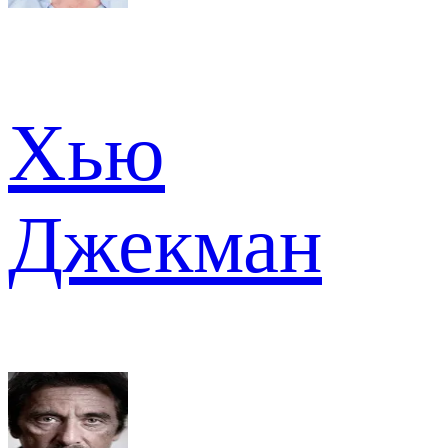
Хью
Джекман