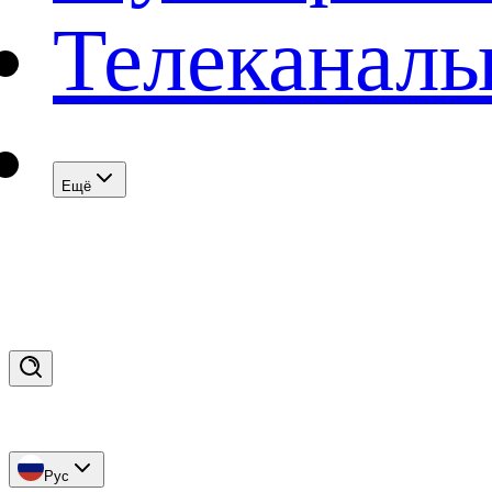
Телеканал
Eщё
Рус