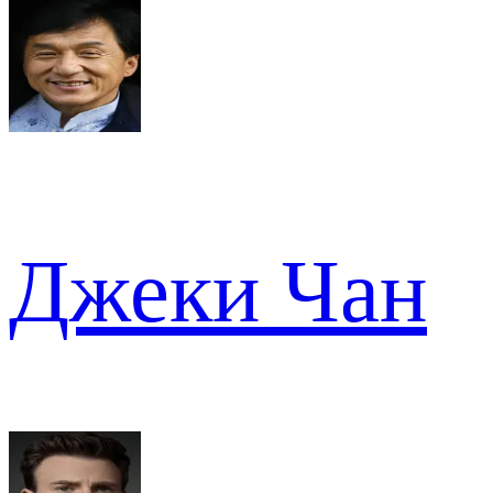
Джеки Чан