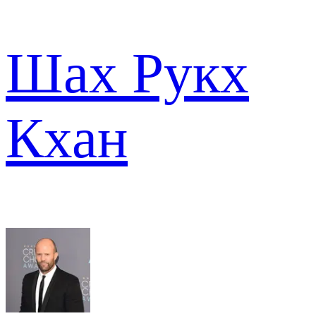
Шах Рукх
Кхан