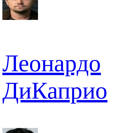
Леонардо
ДиКаприо