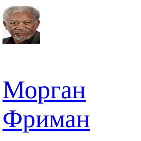
Морган
Фриман