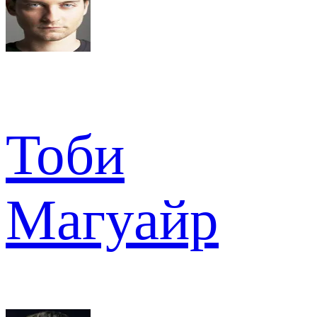
Тоби
Магуайр