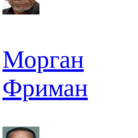
Морган
Фриман