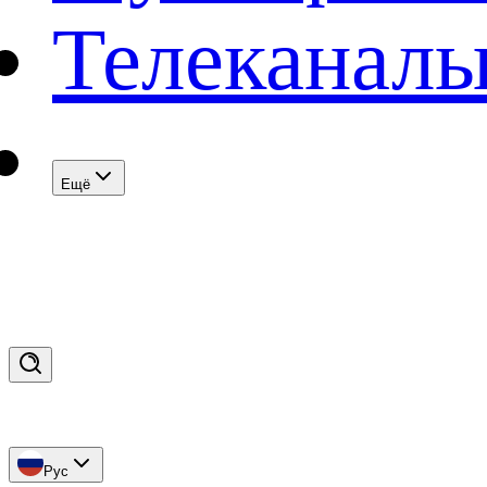
Телеканал
Eщё
Рус