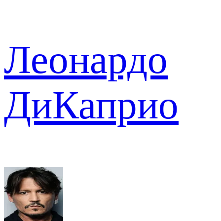
Леонардо
ДиКаприо