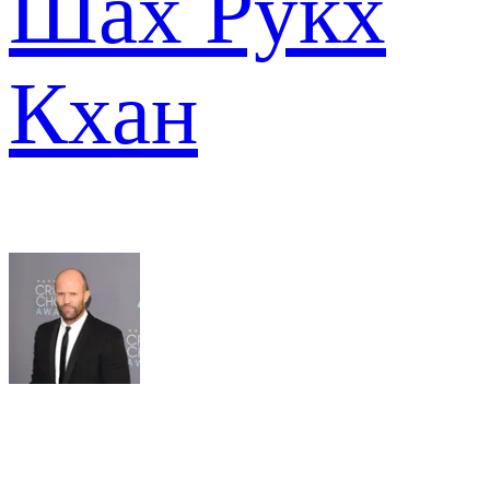
Шах Рукх
Кхан