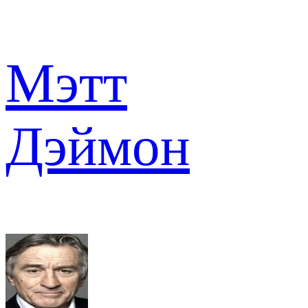
Мэтт
Дэймон