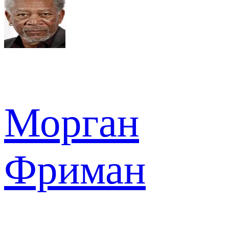
Морган
Фриман