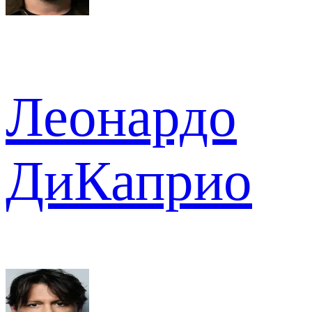
Леонардо
ДиКаприо