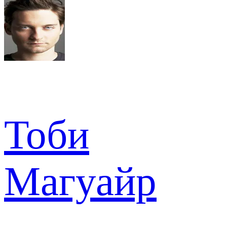
Тоби
Магуайр