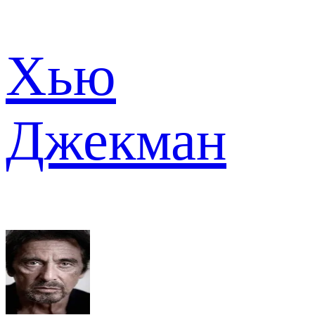
Хью
Джекман