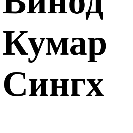
Винод
Кумар
Сингх