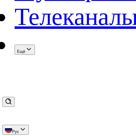
Телеканал
Eщё
Рус