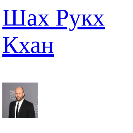
Шах Рукх
Кхан