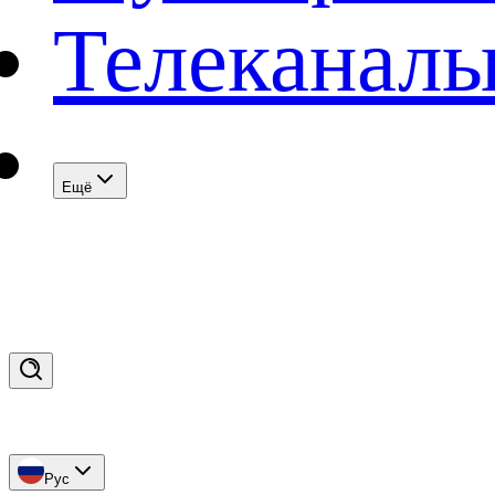
Телеканал
Eщё
Рус