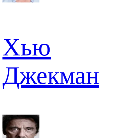
Хью
Джекман