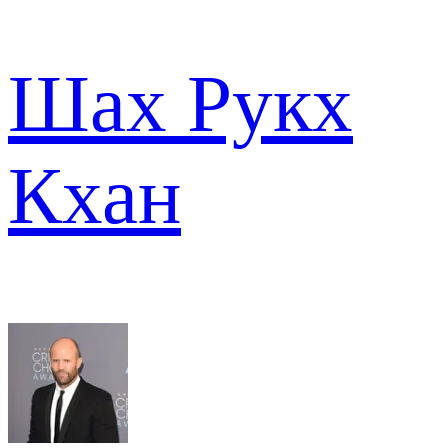
Шах Рукх
Кхан