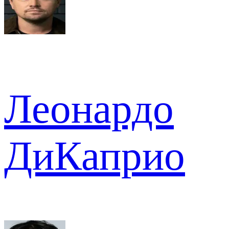
Леонардо
ДиКаприо