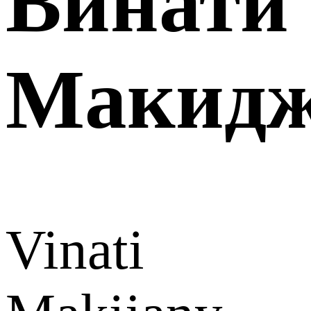
Винати
Макид
Vinati