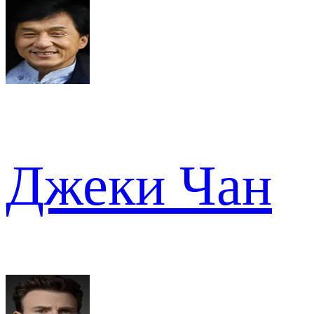
Джеки Чан