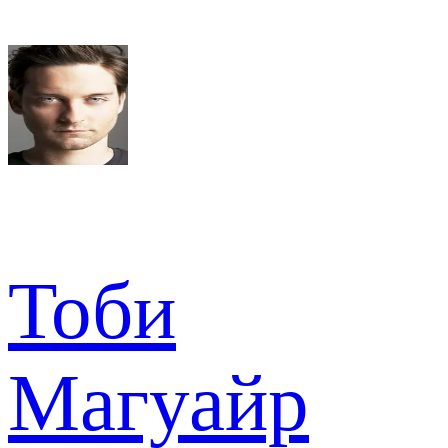
Тоби
Магуайр