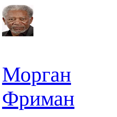
Морган
Фриман