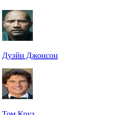
Дуэйн Джонсон
Том Круз