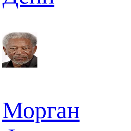
Морган