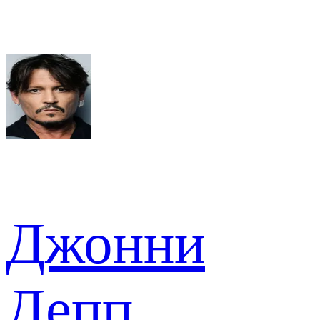
Джонни
Депп