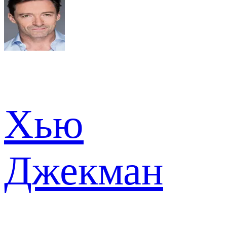
Хью
Джекман