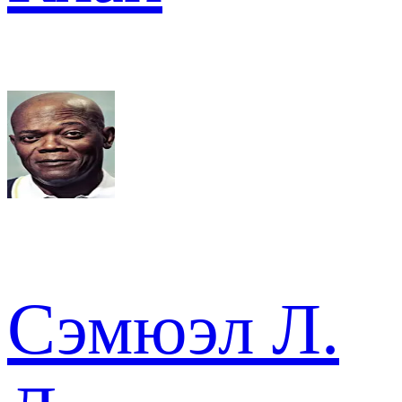
Сэмюэл Л.