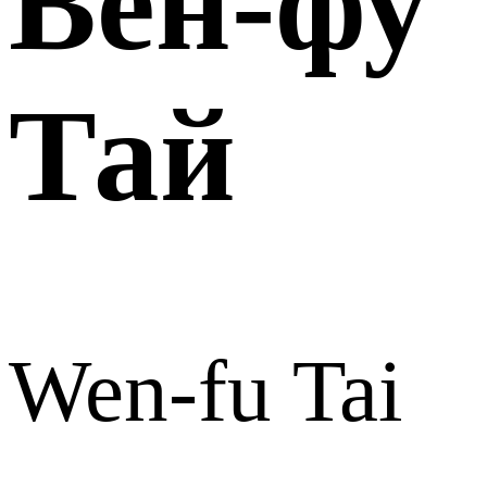
Вен-фу
Тай
Wen-fu Tai