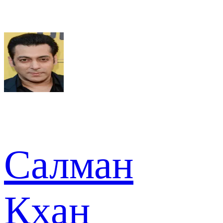
Салман
Кхан