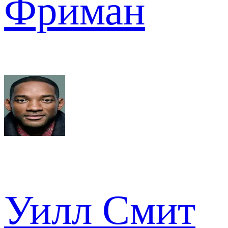
Фриман
Уилл Смит