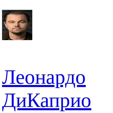
Леонардо
ДиКаприо