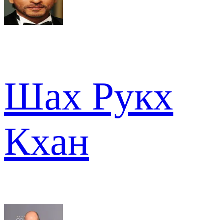
Шах Рукх
Кхан