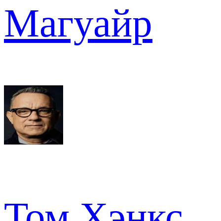
Магуайр
Том Хэнкс