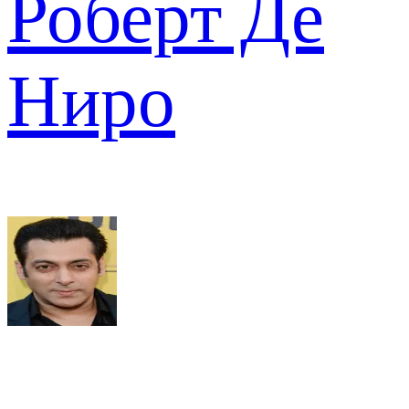
Роберт Де
Ниро