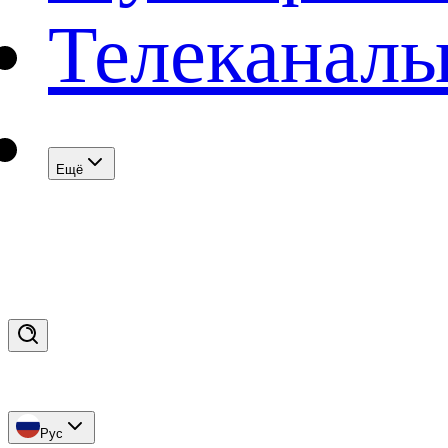
Телеканал
Eщё
Рус