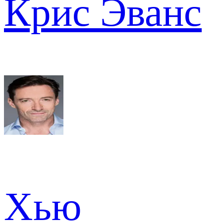
Крис Эванс
Хью