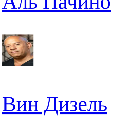
Аль Пачино
Вин Дизель