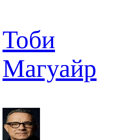
Тоби
Магуайр