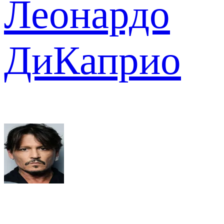
Леонардо
ДиКаприо