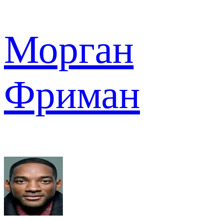
Морган
Фриман