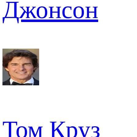
Джонсон
Том Круз