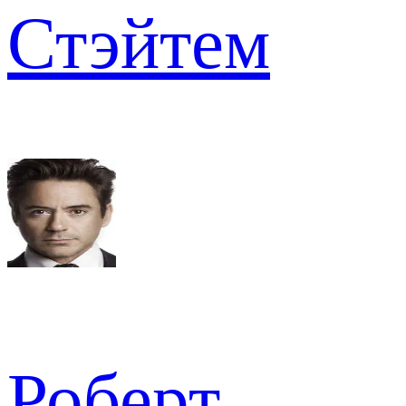
Стэйтем
Роберт