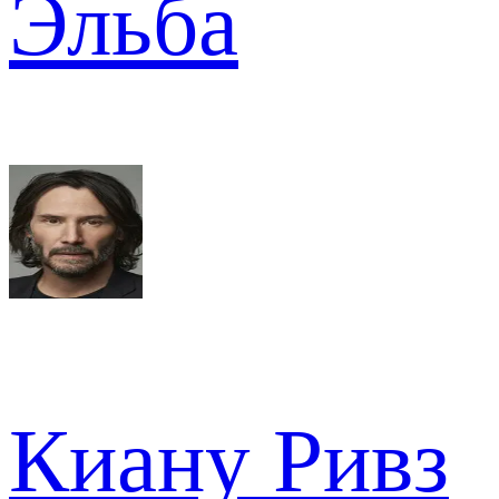
Эльба
Киану Ривз