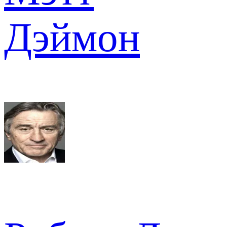
Дэймон