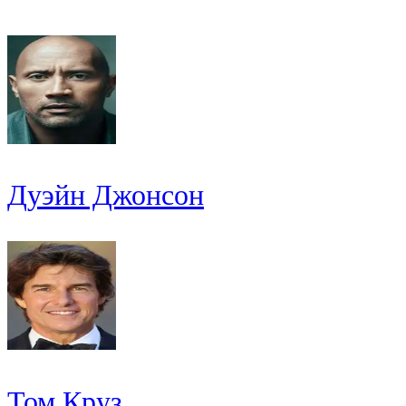
Дуэйн Джонсон
Том Круз