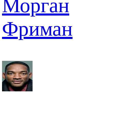
Морган
Фриман