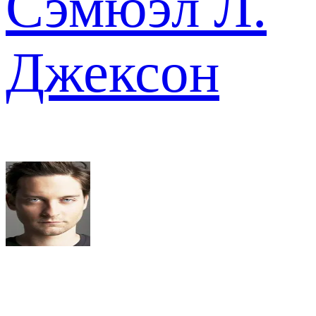
Сэмюэл Л.
Джексон