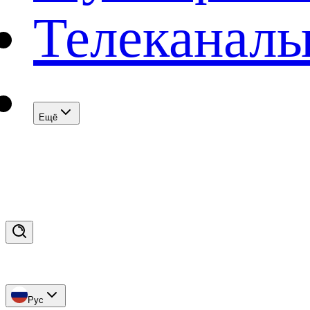
Телеканал
Eщё
Рус