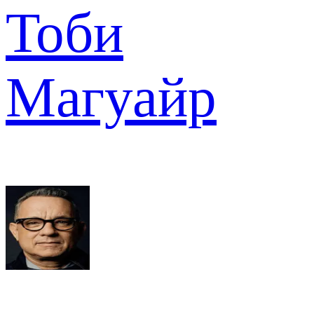
Тоби
Магуайр