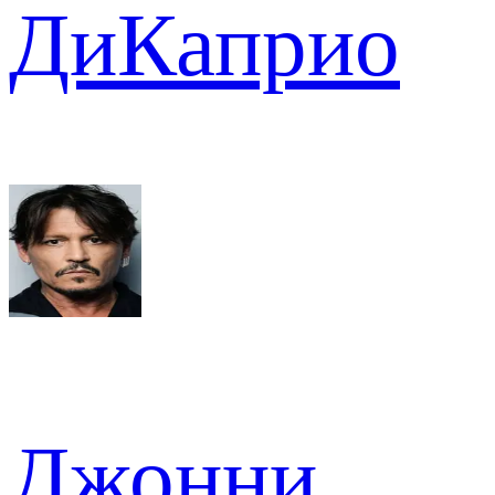
ДиКаприо
Джонни