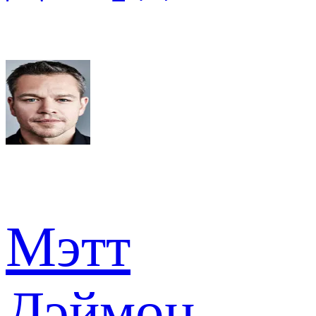
Мэтт
Дэймон