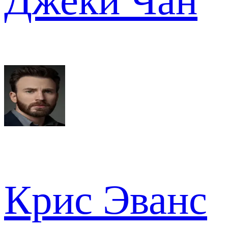
Джеки Чан
Крис Эванс