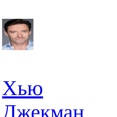
Хью
Джекман